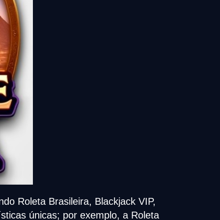
do Roleta Brasileira, Blackjack VIP,
ticas únicas; por exemplo, a Roleta