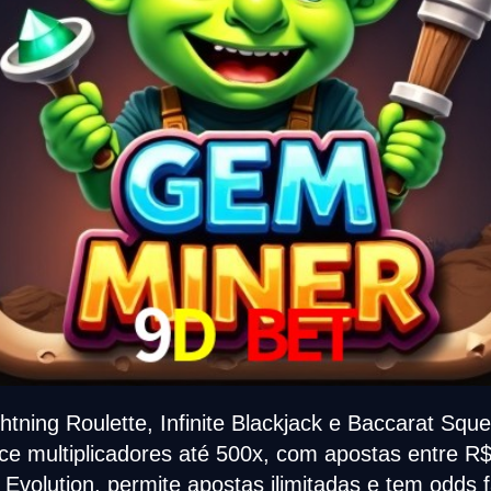
tning Roulette, Infinite Blackjack e Baccarat Squ
ce multiplicadores até 500x, com apostas entre R
 Evolution, permite apostas ilimitadas e tem odds