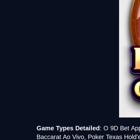
Game Types Detailed
: O 9D Bet App
Baccarat Ao Vivo, Poker Texas Hold'