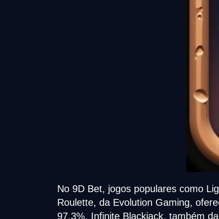
No 9D Bet, jogos populares como Ligh
Roulette, da Evolution Gaming, ofere
97.3%. Infinite Blackjack, também da