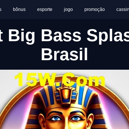
s
bônus
esporte
jogo
promoção
cassi
 Big Bass Spla
Brasil