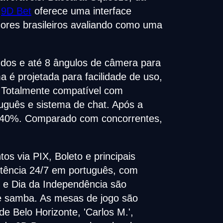
O
9D Bet
oferece uma interface
ores brasileiros avaliando como uma
ndos e até 8 ângulos de câmera para
 é projetada para facilidade de uso,
 Totalmente compatível com
uguês e sistema de chat. Após a
ou 40%. Comparado com concorrentes,
os via PIX, Boleto e principais
istência 24/7 em português, com
l e Dia da Independência são
 de samba. As mesas de jogo são
de Belo Horizonte, 'Carlos M.',