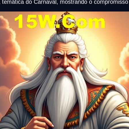
emática do Carnaval, mostrando o compromisso d