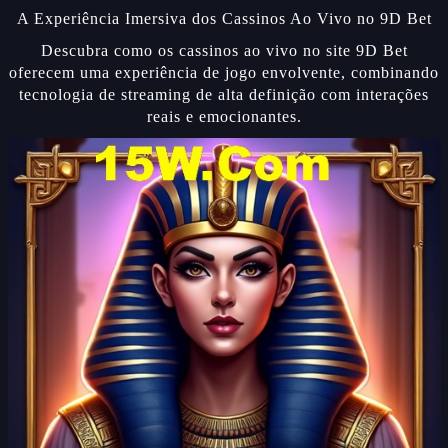
A Experiência Imersiva dos Cassinos Ao Vivo no 9D Bet
Descubra como os cassinos ao vivo no site 9D Bet
oferecem uma experiência de jogo envolvente, combinando
tecnologia de streaming de alta definição com interações
reais e emocionantes.