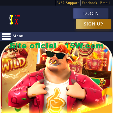
24*7 Support
Facebook
Email
LOGIN
SIGN UP
Menu