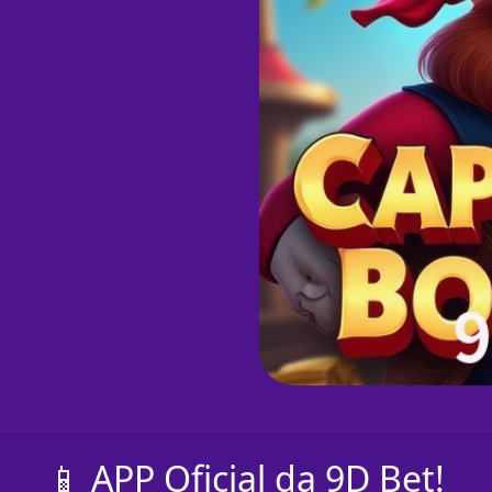
📱 APP Oficial da 9D Bet!