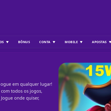
OS
BÔNUS
CONTA
MOBILE
APOSTAS
 jogue em qualquer lugar!
 com todos os jogos,
 Jogue onde quiser,