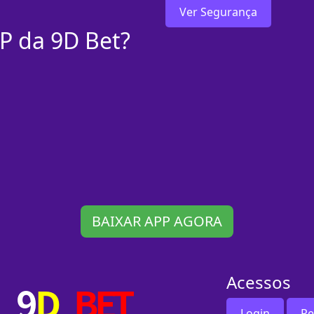
Ver Segurança
PP da 9D Bet?
BAIXAR APP AGORA
Acessos
Login
Re