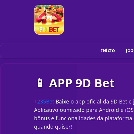
INÍCIO
JOG
📱 APP 9D Bet
1235Bet
Baixe o app oficial da 9D Bet e
Aplicativo otimizado para Android e iOS
bônus e funcionalidades da plataforma.
quando quiser!