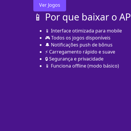
Ver Jogos
📱 Por que baixar o A
📱 Interface otimizada para mobile
🎮 Todos os jogos disponíveis
🔔 Notificações push de bônus
⚡ Carregamento rápido e suave
🔒 Segurança e privacidade
📱 Funciona offline (modo básico)