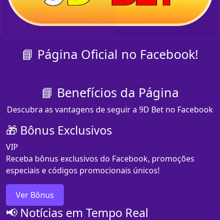
📘 Página Oficial no Facebook!
📘 Benefícios da Página
Descubra as vantagens de seguir a 9D Bet no Facebook
🎁 Bônus Exclusivos
VIP
Receba bônus exclusivos do Facebook, promoções
especiais e códigos promocionais únicos!
Ver Bônus
📢 Notícias em Tempo Real