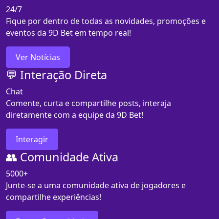
24/7
Fique por dentro de todas as novidades, promoções e
eventos da 9D Bet em tempo real!
Ver Notícias
💬 Interação Direta
Chat
Comente, curta e compartilhe posts, interaja
diretamente com a equipe da 9D Bet!
Interagir
👥 Comunidade Ativa
5000+
Junte-se a uma comunidade ativa de jogadores e
compartilhe experiências!