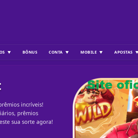
OS
BÔNUS
CONTA
MOBILE
APOSTAS
t
rêmios incríveis!
iários, prêmios
este sua sorte agora!